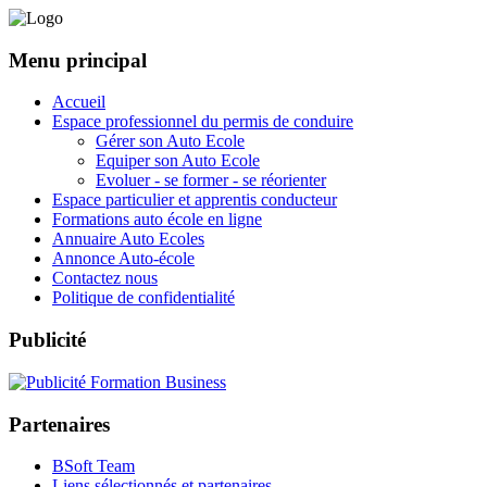
Menu principal
Accueil
Espace professionnel du permis de conduire
Gérer son Auto Ecole
Equiper son Auto Ecole
Evoluer - se former - se réorienter
Espace particulier et apprentis conducteur
Formations auto école en ligne
Annuaire Auto Ecoles
Annonce Auto-école
Contactez nous
Politique de confidentialité
Publicité
Partenaires
BSoft Team
Liens sélectionnés et partenaires