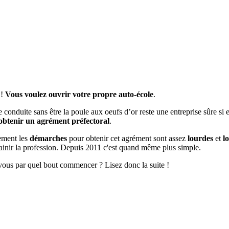
 !
Vous voulez ouvrir votre propre auto-école
.
 conduite sans être la poule aux oeufs d’or reste une entreprise sûre si e
obtenir un agrément préfectoral
.
ement les
démarches
pour obtenir cet agrément sont assez
lourdes
et
l
ainir la profession. Depuis 2011 c'est quand même plus simple.
ous par quel bout commencer ? Lisez donc la suite !