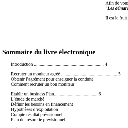
Afin de vous
"
Les démarc
Il est le fr
Sommaire du livre électronique
Introduction
............................................................. 4
Recruter un moniteur agréé
................................................. 5
Obtenir l’agrément pour enseigner la conduite
Comment recruter un bon moniteur
Etablir un business Plan...................................... 6
L’étude de marché
Définir les besoins en financement
Hypothèses d’exploitation
Compte résultat prévisionnel
Plan de trésorerie prévisionnel