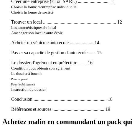
Créer une entreprise (EI ou SARL)
........................... 11
Choisir la forme d'entreprise individuelle
Choisir la forme de société
Trouver un local
.............................................................. 12
Les caractéristiques du local
Aménager son local d'auto école
Acheter un véhicule auto école
.................... 14
Passer sa capacité de gestion d'auto école
...... 15
Le dossier d'agrément en préfecture
....... 16
Condition pour obtenir son agrément
Le dossier à fournir
Pour le gérant
Pour l'établissement
Instruction du dossier
Conclusion
.............................................................. 18
Références et sources
............................................ 19
Achetez malin en commandant un pack qui