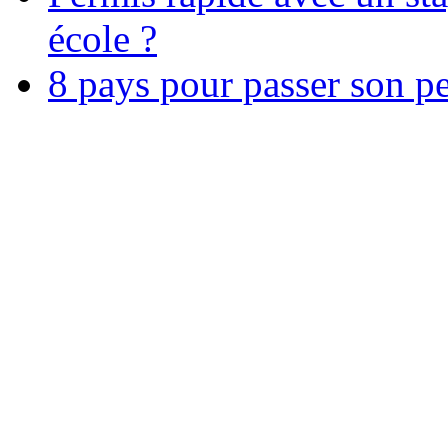
école ?
8 pays pour passer son p