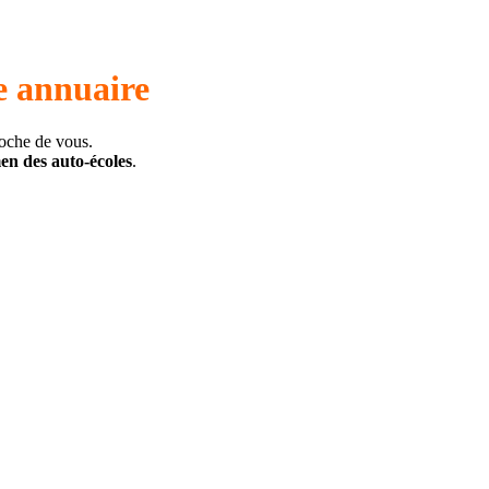
e annuaire
roche de vous.
men des auto-écoles
.