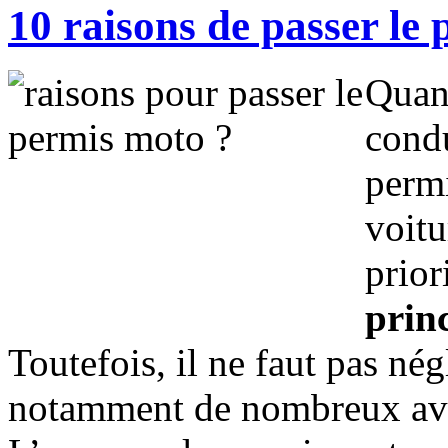
10 raisons de passer le
Quan
condu
permi
voit
prio
prin
Toutefois, il ne faut pas né
notamment de nombreux avan