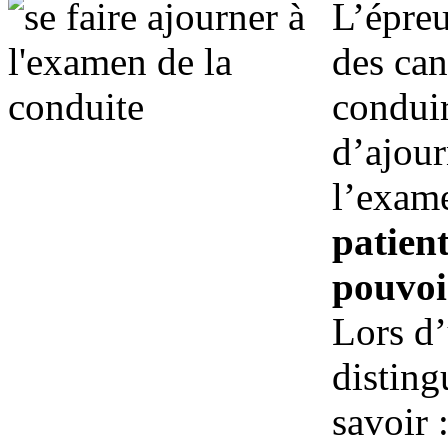
L’épreu
des can
conduir
d’ajour
l’exame
patien
pouvoi
Lors d
disting
savoir 