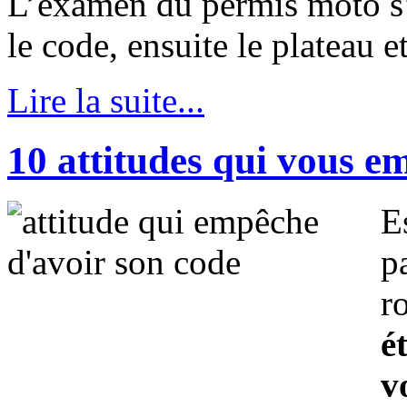
L’examen du permis moto s’e
le code, ensuite le plateau et
Lire la suite...
10 attitudes qui vous e
E
p
r
é
v