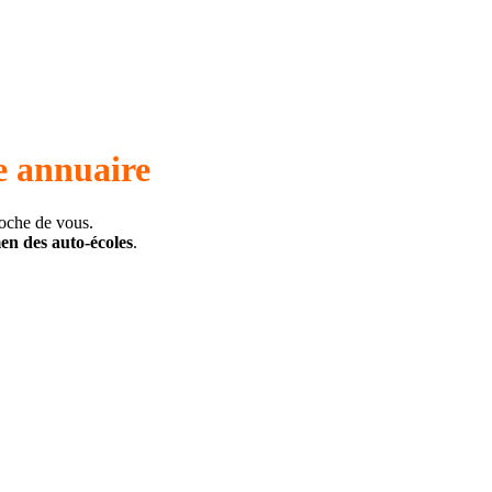
e annuaire
roche de vous.
men des auto-écoles
.