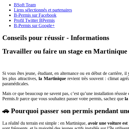
BSoft Team
Liens sélectionnés et partenaires
B-Permis sur Facebook
Profil Twitter BPermis
B-Permis sur Google+
Conseils pour réussir - Informations
Travailler ou faire un stage en Martinique
Si vous êtes jeune, étudiant, en alternance ou en début de carrière, i
les plus attractives,
la Martinique
revient très souvent : climat agréa
paramédicales.
Mais ce que beaucoup ne savent pas, c’est qu’une installation réuss
Permis.fr parce que vous souhaitez passer votre permis, sachez que
la
🚗 Pourquoi passer son permis pendant une
La réalité du terrain est simple : en Martinique,
avoir une voiture est
sont fréquents, et la majorité des jeunes actifs installés sur l’île utilis