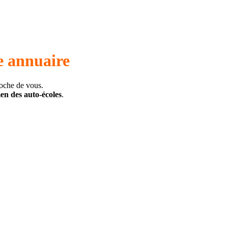
e annuaire
roche de vous.
men des auto-écoles
.