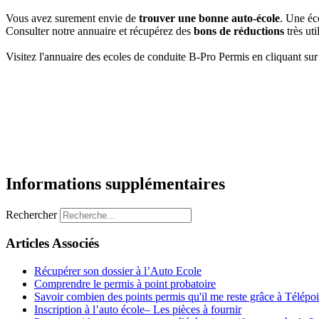
Vous avez surement envie de
trouver une bonne auto-école
. Une éc
Consulter notre annuaire et récupérez des
bons de réductions
très ut
Visitez l'annuaire des ecoles de conduite B-Pro Permis en cliquant sur 
Informations supplémentaires
Rechercher
Articles Associés
Récupérer son dossier à l’Auto Ecole
Comprendre le permis à point probatoire
Savoir combien des points permis qu'il me reste grâce à Télépoi
Inscription à l’auto école– Les pièces à fournir