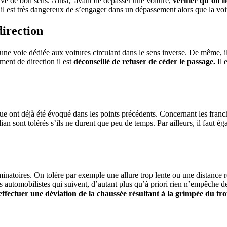
reuve de bon sens. Ainsi, avant de dépasser une voiture,
vérifier qu’on n
 il est très dangereux de s’engager dans un dépassement alors que la voit
direction
ne voie dédiée aux voitures circulant dans le sens inverse. De même, i
ent de direction il est
déconseillé de refuser de céder le passage.
Il 
inue ont déjà été évoqué dans les points précédents. Concernant les franc
n sont tolérés s’ils ne durent que peu de temps. Par ailleurs, il faut ég
minatoires. On tolère par exemple une allure trop lente ou une distance r
es automobilistes qui suivent, d’autant plus qu’à priori rien n’empêche d
effectuer une déviation de la chaussée résultant à la grimpée du tro