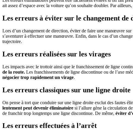
Les erreurs éliminatoires peuvent être facilement évitées si on fait p
ait assez d’espace avec la voiture qu’on souhaite doubler. Par ailleurs,
Les erreurs à éviter sur le changement de 
Lors d’un changement de direction, éviter de faire une manœuvre sur u
s’aventurer à effectuer une manœuvre. Enfin, dans le cas d’un changem
trajectoire.
Les erreurs réalisées sur les virages
Les impacts avec le trottoir ainsi que le franchissement de ligne cont
de la route.
Les franchissements de ligne discontinue ou de l’axe média
négocier trop rapidement un virage
.
Les erreurs classiques sur une ligne droite
On pense à tort que conduire sur une ligne droite exclut des fautes éli
lentement peut devenir éliminatoire
si l’allure gène la circulation d
de franchir trop longtemps une ligne discontinue. De même,
éviter d’
Les erreurs effectuées à l’arrêt