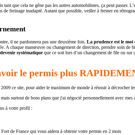
ais tant que cela ne gêne pas les autres automobilistes, ça peut passer. L’
as de freinage inadapté. Autant que possible, veiller à freiner en rétrograd
ournement
contre, il ne pardonnera pas une deuxième fois.
La prudence est le mot
isée. A chaque manœuvre ou changement de direction, prendre soin de bien
à devenir systématique
que ce soit lors d’un changement de file ou sur u
'avoir le permis plus RAPIDE
 en 2009 ce site, pour aider le maximum de monde à réussir à décrocher l
s mais surtout de bons plans que j'ai négocié personnellement avec mes d
s à votre profil :
 Fort de France qui vous aidera à obtenir votre permis en 2 mois