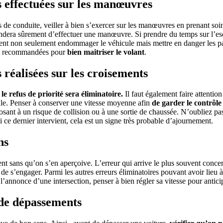
s effectuées sur les manœuvres
 de conduite, veiller à bien s’exercer sur les manœuvres en prenant soin 
ndera sûrement d’effectuer une manœuvre. Si prendre du temps sur l’escala
nt non seulement endommager le véhicule mais mettre en danger les pass
20 recommandées pour
bien maitriser le volant
.
 réalisées sur les croisements
,
le refus de priorité sera éliminatoire.
Il faut également faire attentio
ule. Penser à conserver une vitesse moyenne afin
de garder le contrôle 
osant à un risque de collision ou à une sortie de chaussée. N’oubliez pas
i ce dernier intervient, cela est un signe très probable d’ajournement.
ns
lement sans qu’on s’en aperçoive. L’erreur qui arrive le plus souvent conc
de s’engager. Parmi les autres erreurs éliminatoires pouvant avoir lieu à 
 l’annonce d’une intersection, penser à bien régler sa vitesse pour antic
 de dépassements