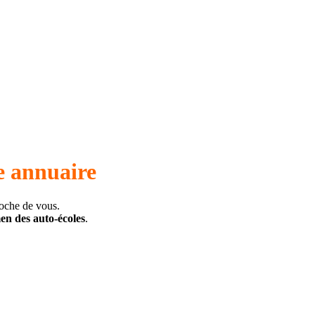
e annuaire
roche de vous.
men des auto-écoles
.