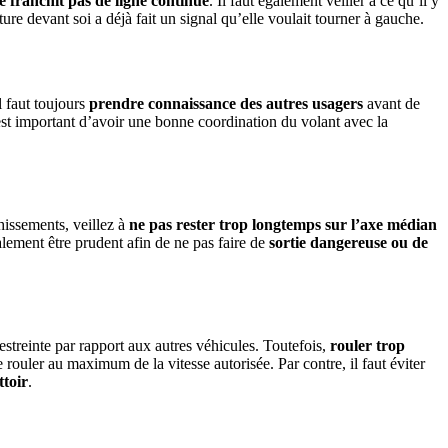
e franchit pas de ligne continue
. Il faut également veiller à ce qu’il y
ure devant soi a déjà fait un signal qu’elle voulait tourner à gauche.
l faut toujours
prendre connaissance des autres usagers
avant de
est important d’avoir une bonne coordination du volant avec la
hissements, veillez à
ne pas rester trop longtemps sur l’axe médian
alement être prudent afin de ne pas faire de
sortie dangereuse ou de
estreinte par rapport aux autres véhicules. Toutefois,
rouler trop
e rouler au maximum de la vitesse autorisée. Par contre, il faut éviter
ttoir
.