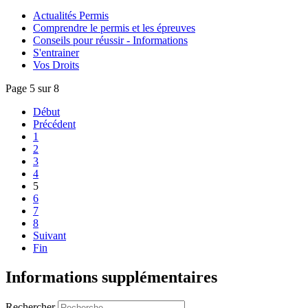
Actualités Permis
Comprendre le permis et les épreuves
Conseils pour réussir - Informations
S'entrainer
Vos Droits
Page 5 sur 8
Début
Précédent
1
2
3
4
5
6
7
8
Suivant
Fin
Informations supplémentaires
Rechercher